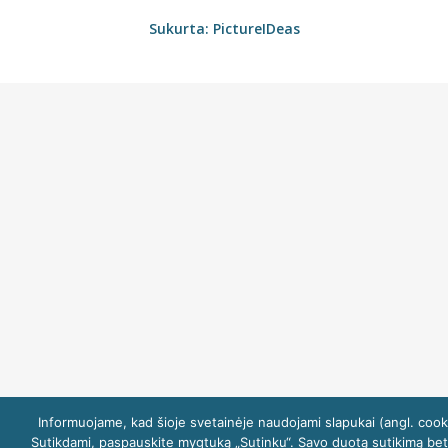
Sukurta:
PictureIDeas
Informuojame, kad šioje svetainėje naudojami slapukai (angl. cook
Sutikdami, paspauskite mygtuką „Sutinku“. Savo duotą sutikimą be