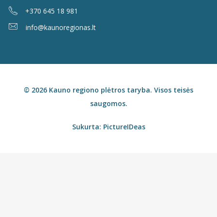
+370 645 18 981
info@kaunoregionas.lt
© 2026 Kauno regiono plėtros taryba. Visos teisės
saugomos.
Sukurta:
PictureIDeas