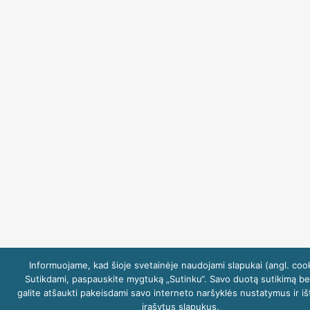
Informuojame, kad šioje svetainėje naudojami slapukai (angl. cook
Sutikdami, paspauskite mygtuką „Sutinku“. Savo duotą sutikimą be
galite atšaukti pakeisdami savo interneto naršyklės nustatymus ir iš
įrašytus slapukus.