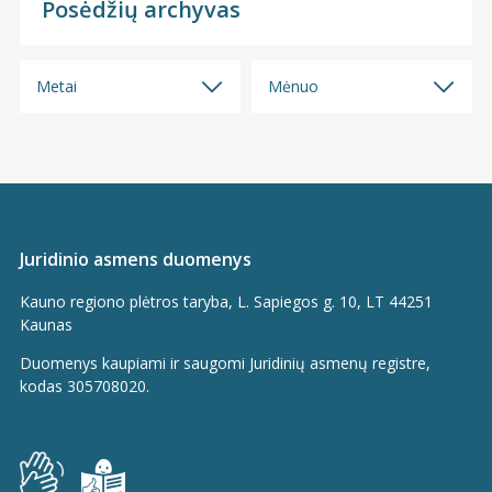
Posėdžių archyvas
Metai
Mėnuo
Visi
Visi
2026
2026 m. liepos mėn.
2025
2026 m. birželio mėn.
2024
2026 m. gegužės mėn.
Juridinio asmens duomenys
2023
2026 m. balandžio mėn.
Kauno regiono plėtros taryba, L. Sapiegos g. 10, LT 44251
2022
2026 m. kovo mėn.
Kaunas
2021
2026 m. sausio mėn.
Duomenys kaupiami ir saugomi Juridinių asmenų registre,
2020
2025 m. gruodžio mėn.
kodas 305708020.
2019
2025 m. spalio mėn.
2018
2025 m. rugsėjo mėn.
2017
2025 m. rugpjūčio mėn.