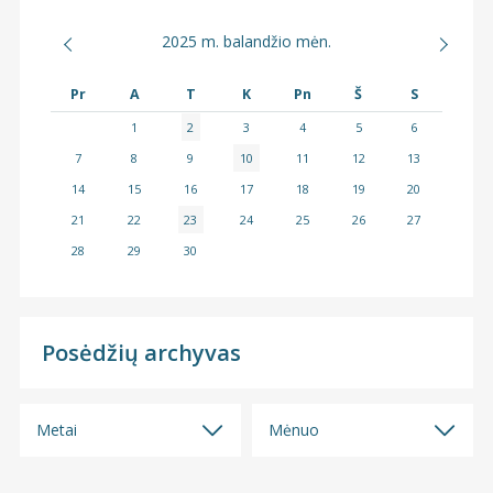
2025 m. balandžio mėn.
Pr
A
T
K
Pn
Š
S
1
2
3
4
5
6
7
8
9
10
11
12
13
14
15
16
17
18
19
20
21
22
23
24
25
26
27
28
29
30
Posėdžių archyvas
Metai
Mėnuo
Visi
Visi