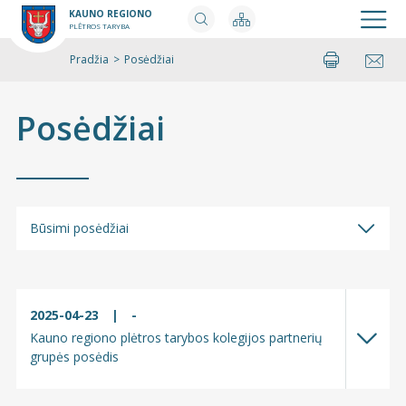
KAUNO REGIONO
PLĖTROS TARYBA
Pradžia
>
Posėdžiai
Spausdinti
Pasidalinti
Posėdžiai
Būsimi posėdžiai
Būsimi posėdžiai
Įvykę posėdžiai
2025-04-23
|
-
Kauno regiono plėtros tarybos kolegijos partnerių
grupės posėdis