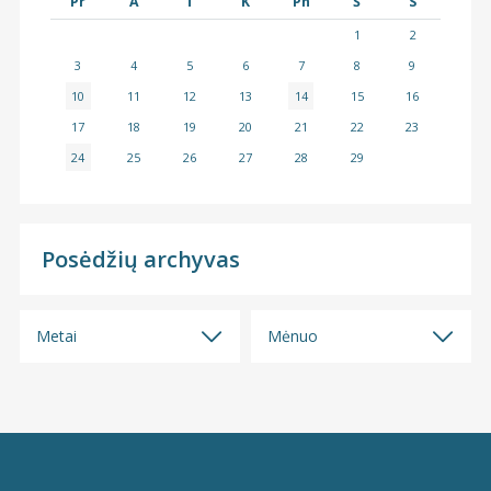
Pr
A
T
K
Pn
Š
S
1
2
3
4
5
6
7
8
9
10
11
12
13
14
15
16
17
18
19
20
21
22
23
24
25
26
27
28
29
Posėdžių archyvas
Metai
Mėnuo
Visi
Visi
2026
2026 m. liepos mėn.
2025
2026 m. birželio mėn.
2024
2026 m. gegužės mėn.