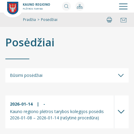
KAUNO REGIONO
PLĖTROS TARYBA
Pradžia
>
Posėdžiai
Spausdinti
Pasidalinti
Posėdžiai
Būsimi posėdžiai
Būsimi posėdžiai
Įvykę posėdžiai
2026-01-14
|
-
Kauno regiono plėtros tarybos kolegijos posėdis
2026-01-08 – 2026-01-14 (rašytinė procedūra)