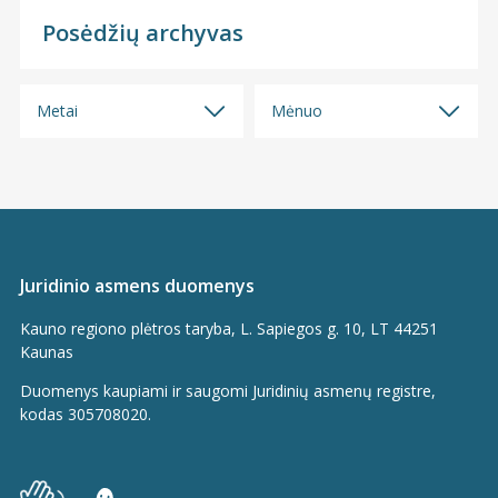
Posėdžių archyvas
Metai
Mėnuo
Visi
Visi
2026
2026 m. liepos mėn.
2025
2026 m. birželio mėn.
2024
2026 m. gegužės mėn.
Juridinio asmens duomenys
2023
2026 m. balandžio mėn.
Kauno regiono plėtros taryba, L. Sapiegos g. 10, LT 44251
2022
2026 m. kovo mėn.
Kaunas
2021
2026 m. sausio mėn.
Duomenys kaupiami ir saugomi Juridinių asmenų registre,
2020
2025 m. gruodžio mėn.
kodas 305708020.
2019
2025 m. spalio mėn.
2018
2025 m. rugsėjo mėn.